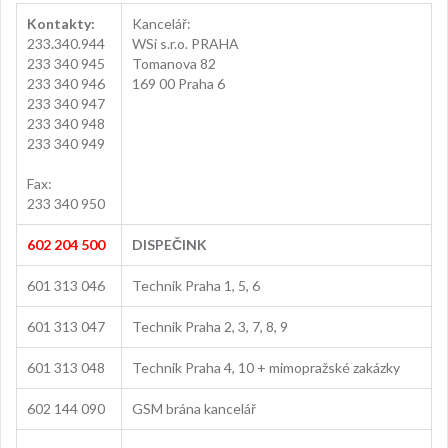
Kontakty:
Kancelář:
233
.
340.944
WSi s.r.o. PRAHA
233 340 945
Tomanova 82
233 340 946
169 00 Praha 6
233 340 947
233 340 948
233 340 949
Fax:
233 340 950
602 204 500
DISPEČINK
601 313 046
Technik Praha 1, 5, 6
601 313 047
Technik Praha 2, 3, 7, 8, 9
601 313 048
Technik Praha 4, 10 + mimopražské zakázky
602 144 090
GSM brána kancelář