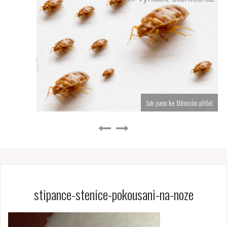
Jak jsem ke štěnicím přišel
stipance-stenice-pokousani-na-noze