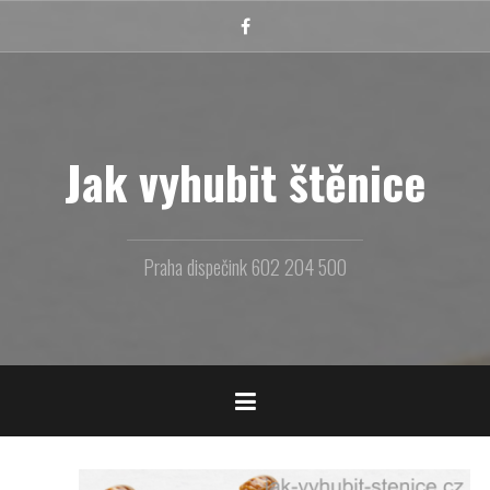
Přejít
k
Facebook
obsahu
webu
Jak vyhubit štěnice
Praha dispečink 602 204 500