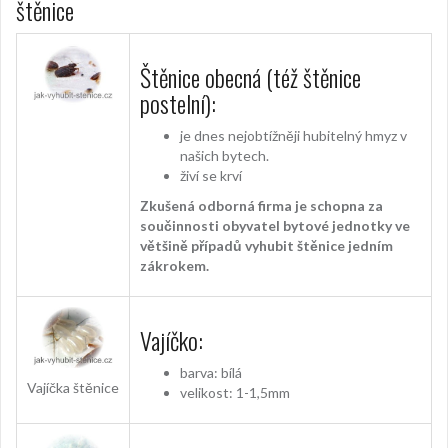
štěnice
Štěnice obecná (též štěnice
postelní):
je dnes nejobtížněji hubitelný hmyz v
našich bytech.
živí se krví
Zkušená odborná firma je schopna za
součinnosti obyvatel bytové jednotky ve
většině případů vyhubit štěnice jedním
zákrokem.
Vajíčko:
barva: bílá
Vajíčka štěnice
velikost: 1-1,5mm