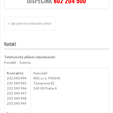
DISPEČINK
602 204 500
Navigace
Jak jsem ke štěnicím přišel
pro
příspěvek
Kontakt
Telefonický příjem objednávek:
Pondělí – Sobota
Kontakty:
Kancelář:
233
.
340.944
WSi s.r.o. PRAHA
233 340 945
Tomanova 82
233 340 946
169 00 Praha 6
233 340 947
233 340 948
233 340 949