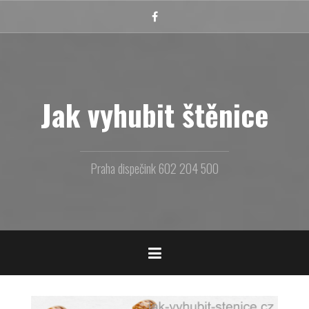
Přejít
k
Facebook
obsahu
webu
Jak vyhubit štěnice
Praha dispečink 602 204 500