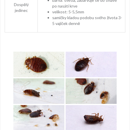
barva: světlá, zabarvuje se do tmavé
Dospělý
po nasátí krve
jedinec
velikost: 5-5,5mm
samičky kladou podobu svého života 3-
5 vajíček denně