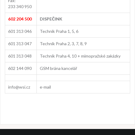
Fax:
233 340 950
602 204 500
DISPEČINK
601 313 046
Technik Praha 1, 5, 6
601 313 047
Technik Praha 2, 3, 7, 8, 9
601 313 048
Technik Praha 4, 10 + mimopražské zakázky
602 144 090
GSM brána kancelář
info@wsi.cz
e-mail