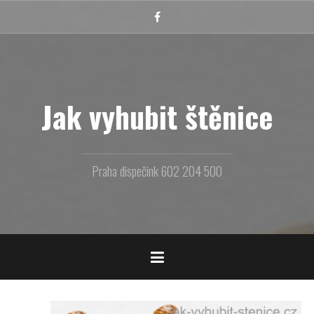
Přejít
k
Facebook
obsahu
webu
Jak vyhubit štěnice
Praha dispečink 602 204 500