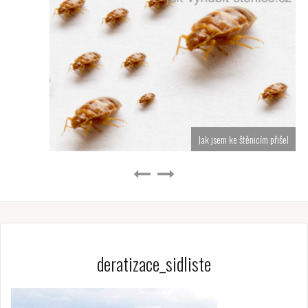
Jak jsem ke štěnicím přišel
deratizace_sidliste