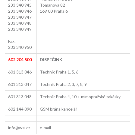
233 340 945
Tomanova 82
233 340 946
169 00 Praha 6
233 340 947
233 340 948
233 340 949
Fax:
233 340 950
602 204 500
DISPEČINK
601 313 046
Technik Praha 1, 5, 6
601 313 047
Technik Praha 2, 3, 7, 8, 9
601 313 048
Technik Praha 4, 10 + mimopražské zakázky
602 144 090
GSM brána kancelář
info@wsi.cz
e-mail