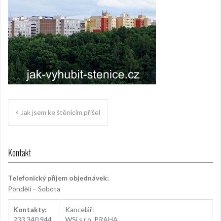
Navigace
Jak jsem ke štěnicím přišel
pro
příspěvek
Kontakt
Telefonický příjem objednávek:
Pondělí – Sobota
Kontakty:
Kancelář:
233
.
340.944
WSi s.r.o. PRAHA