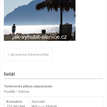
Navigace
Jak jsem ke štěnicím přišel
pro
příspěvek
Kontakt
Telefonický příjem objednávek:
Pondělí – Sobota
Kontakty:
Kancelář:
233
.
340.944
WSi s.r.o. PRAHA