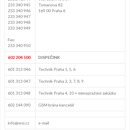
233 340 945
Tomanova 82
233 340 946
169 00 Praha 6
233 340 947
233 340 948
233 340 949
Fax:
233 340 950
602 204 500
DISPEČINK
601 313 046
Technik Praha 1, 5, 6
601 313 047
Technik Praha 2, 3, 7, 8, 9
601 313 048
Technik Praha 4, 10 + mimopražské zakázky
602 144 090
GSM brána kancelář
info@wsi.cz
e-mail