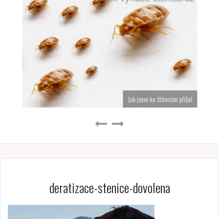
Jak jsem ke štěnicím přišel
deratizace-stenice-dovolena