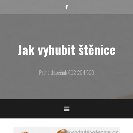
Přejít
k
Facebook
obsahu
webu
Jak vyhubit štěnice
Praha dispečink 602 204 500