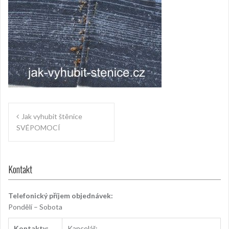
Navigace
Jak vyhubit štěnice
pro
SVÉPOMOCÍ
příspěvek
Kontakt
Telefonický příjem objednávek:
Pondělí – Sobota
Kontakty:
Kancelář: