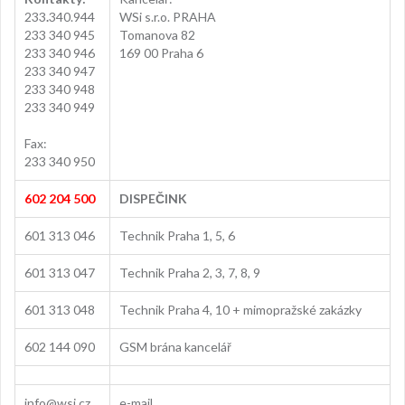
233
.
340.944
WSi s.r.o. PRAHA
233 340 945
Tomanova 82
233 340 946
169 00 Praha 6
233 340 947
233 340 948
233 340 949
Fax:
233 340 950
602 204 500
DISPEČINK
601 313 046
Technik Praha 1, 5, 6
601 313 047
Technik Praha 2, 3, 7, 8, 9
601 313 048
Technik Praha 4, 10 + mimopražské zakázky
602 144 090
GSM brána kancelář
info@wsi.cz
e-mail