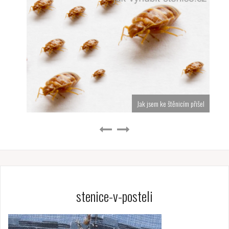
Jak jsem ke štěnicím přišel
stenice-v-posteli