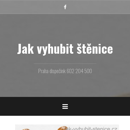
Přejít
k
Facebook
obsahu
webu
Jak vyhubit štěnice
Praha dispečink 602 204 500