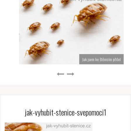
Jak jsem ke štěnicím přišel
jak-vyhubit-stenice-svepomoci1