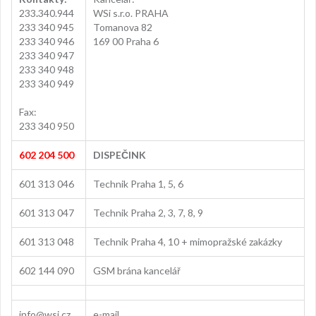
233
.
340.944
WSi s.r.o. PRAHA
233 340 945
Tomanova 82
233 340 946
169 00 Praha 6
233 340 947
233 340 948
233 340 949
Fax:
233 340 950
602 204 500
DISPEČINK
601 313 046
Technik Praha 1, 5, 6
601 313 047
Technik Praha 2, 3, 7, 8, 9
601 313 048
Technik Praha 4, 10 + mimopražské zakázky
602 144 090
GSM brána kancelář
info@wsi.cz
e-mail