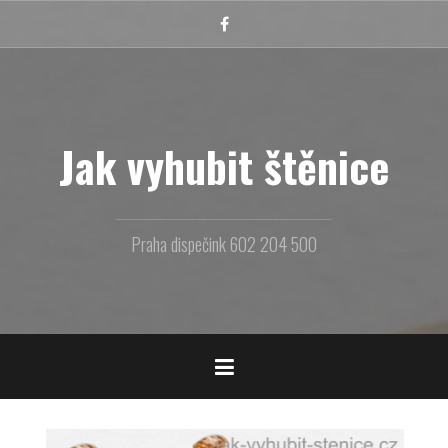
Přejít
k
Facebook
obsahu
webu
Jak vyhubit štěnice
Praha dispečink 602 204 500