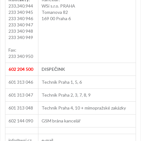
233
.
340.944
WSi s.r.o. PRAHA
233 340 945
Tomanova 82
233 340 946
169 00 Praha 6
233 340 947
233 340 948
233 340 949
Fax:
233 340 950
602 204 500
DISPEČINK
601 313 046
Technik Praha 1, 5, 6
601 313 047
Technik Praha 2, 3, 7, 8, 9
601 313 048
Technik Praha 4, 10 + mimopražské zakázky
602 144 090
GSM brána kancelář
info@wsi.cz
e-mail