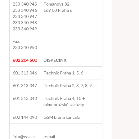
233 340 945
Tomanova 82
233 340 946
169 00 Praha 6
233 340 947
233 340 948
233 340 949
Fax:
233 340 950
602 204 500
DISPEČINK
601 313 046
Technik Praha 1, 5, 6
601 313 047
Technik Praha 2, 3, 7, 8, 9
601 313 048
Technik Praha 4, 10 +
mimopražské zakázky
602 144 090
GSM brána kancelář
info@wsi.cz
e-mail