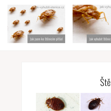
Jak jsem ke štěnicím přišel
Jak vyhubit štěn
Ště