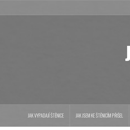
Přejít
k
obsahu
webu
JAK VYPADAJÍ ŠTĚNICE
JAK JSEM KE ŠTĚNICÍM PŘIŠEL